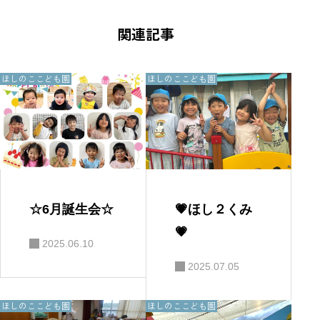
ビ
ゲ
関連記事
ー
シ
ョ
ン
2.ほしのここども園
2.ほしのここども園
☆6月誕生会☆
💗ほし２くみ
💗
2025.06.10
2025.07.05
2.ほしのここども園
2.ほしのここども園