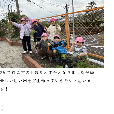
2組で過ごすのも残りわずかとなりましたが😭
楽しい思い出を沢山作っていきたいと思いま
す！！
投
稿
ナ