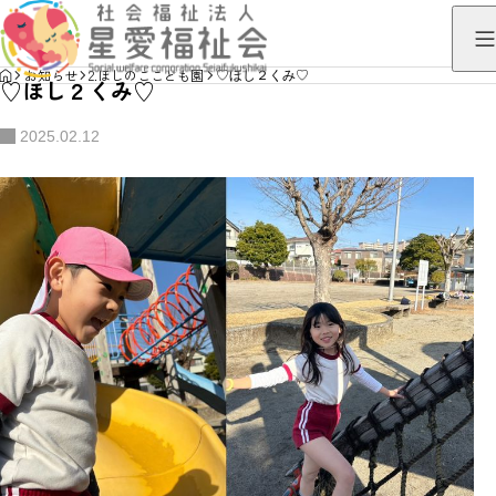
HOME
お知らせ
2.ほしのここども園
♡ほし２くみ♡
♡ほし２くみ♡
2025.02.12