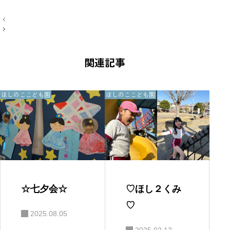
投
稿
ナ
ビ
ゲ
関連記事
ー
シ
ョ
ン
2.ほしのここども園
2.ほしのここども園
☆七夕会☆
♡ほし２くみ
♡
2025.08.05
2025.02.12